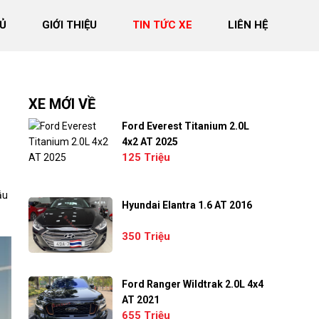
Ủ
GIỚI THIỆU
TIN TỨC XE
LIÊN HỆ
XE MỚI VỀ
Ford Everest Titanium 2.0L
4x2 AT 2025
125 Triệu
ẫu
Hyundai Elantra 1.6 AT 2016
350 Triệu
Ford Ranger Wildtrak 2.0L 4x4
AT 2021
655 Triệu