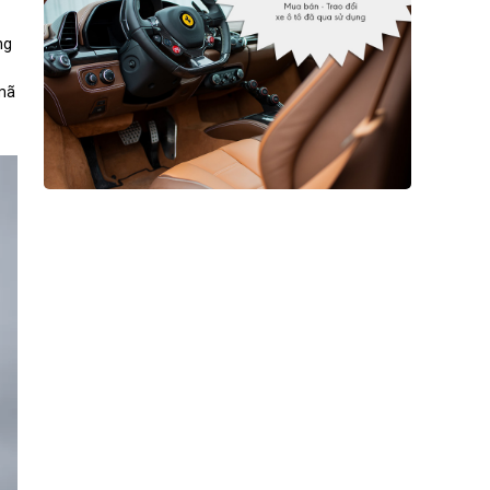
ng
 mã