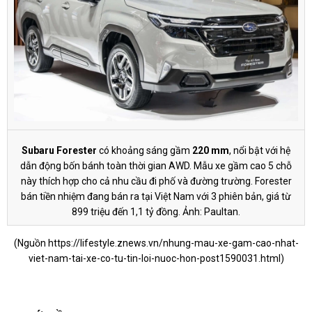
Subaru Forester
có khoảng sáng gầm
220 mm
, nổi bật với hệ
dẫn động bốn bánh toàn thời gian AWD. Mẫu xe gầm cao 5 chỗ
này thích hợp cho cả nhu cầu đi phố và đường trường. Forester
bán tiền nhiệm đang bán ra tại Việt Nam với 3 phiên bản, giá từ
899 triệu đến
1,1 tỷ đồng
. Ảnh: Paultan.
(Nguồn
https://lifestyle.znews.vn/nhung-mau-xe-gam-cao-nhat-
viet-nam-tai-xe-co-tu-tin-loi-nuoc-hon-post1590031.html
)