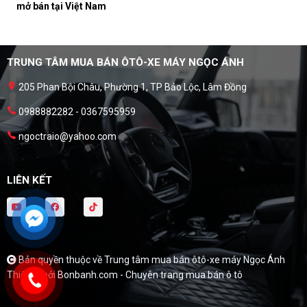
mở bán tại Việt Nam
TRUNG TÂM MUA BÁN ÔTÔ-XE MÁY NGỌC ÁNH
205 Phan Bội Châu, Phường 1, TP Bảo Lộc, Lâm Đồng
0988882282 - 0367595959
ngoctraio@yahoo.com
LIÊN KẾT
Bản quyền thuộc về Trung tâm mua bán ôtô-xe máy Ngọc Ánh
Thiết kế bởi
Bonbanh.com - Chuyên trang mua bán ô tô