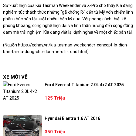
Sự xuất hiện của Kia Tasman Weekender và X-Pro cho thấy Kia đang
nghiêm túc thách thức những "gã khổng lồ" đến từ Mỹ vốn chiếm lĩnh
phân khúc bán tải suốt nhiều thập kỷ qua. Với phong cách thiết kế
phóng khoáng, công nghệ hiện đại và tinh thần hướng đến cộng đồng
đam mê trải nghiệm, Kia đang viết lại định nghĩa về một chiếc bán tải.
(Nguồn
https://xehay.vn/kia-tasman-weekender-concept-lo-dien-
ban-tai-da-dung-cho-dan-me-off-road.html
)
XE MỚI VỀ
Ford Everest Titanium 2.0L 4x2 AT 2025
125 Triệu
Hyundai Elantra 1.6 AT 2016
350 Triệu