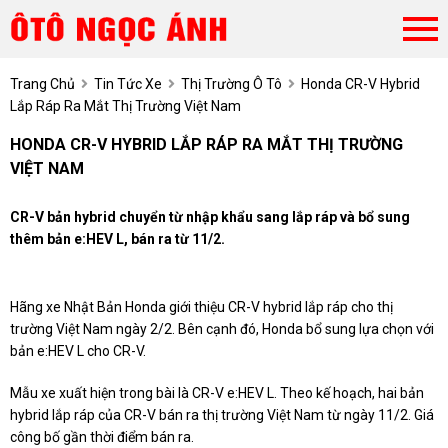
Trang Chủ
Tin Tức Xe
Thị Trường Ô Tô
Honda CR-V Hybrid
Lắp Ráp Ra Mắt Thị Trường Việt Nam
HONDA CR-V HYBRID LẮP RÁP RA MẮT THỊ TRƯỜNG
VIỆT NAM
CR-V bản hybrid chuyển từ nhập khẩu sang lắp ráp và bổ sung
thêm bản e:HEV L, bán ra từ 11/2.
Hãng xe Nhật Bản Honda giới thiệu CR-V hybrid lắp ráp cho thị
trường Việt Nam ngày 2/2. Bên cạnh đó, Honda bổ sung lựa chọn với
bản e:HEV L cho CR-V.
Mẫu xe xuất hiện trong bài là CR-V e:HEV L. Theo kế hoạch, hai bản
hybrid lắp ráp của CR-V bán ra thị trường Việt Nam từ ngày 11/2. Giá
công bố gần thời điểm bán ra.