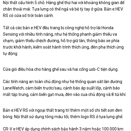
Nội thất cấu hình 5 chỗ. Hàng ghế thứ hai với khoảng không gian để
chân thoải mái. Tựa lưng có thể ngả và bệ tỳ tay ở giữa. Bản e:HEV
RS có cửa sổ trời toàn cảnh.
Tất cả các bản e:HEV đều trang bị công nghệ hỗ trợ lái Honda
Sensing với nhiều tính năng, như hệ thống phanh giảm thiểu va
chạm, giảm thiểu chệch đường, hỗ trợ giữ làn, thông báo xe phía
trước khởi hành, kiểm soát hành trình thích ứng, đèn pha thích ứng
tự động.
Cửa gió điều hòa cho hàng ghế sau và hai cổng usb-C tiện dụng.
Các tính năng an toàn chủ động như hệ thống quan sát làn đường
LaneWatch, cảm biến trước/sau, cảnh báo áp suất lốp, cảnh báo
mất tập trung, cảm biến gạt mưa, đèn vào cua chủ động và 8 túi khí.
Bản e:HEV RS với ngoại thất trang trí thêm một số chi tiết sơn đen
bóng. Nội thất sử dụng tông màu tối, thêm logo RS ở tựa lưng ghế.
CR-V e:HEV áp dụng chính sách bảo hành 3 năm hoặc 100.000 km