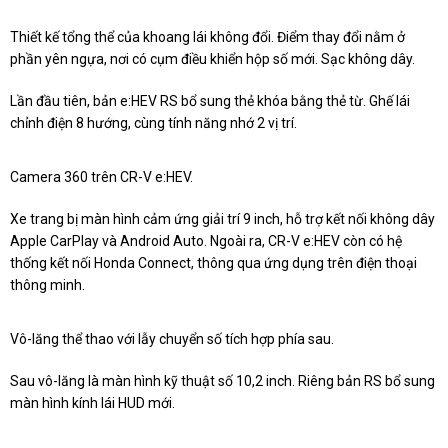
Thiết kế tổng thể của khoang lái không đổi. Điểm thay đổi nằm ở
phần yên ngựa, nơi có cụm điều khiển hộp số mới. Sạc không dây.
Lần đầu tiên, bản e:HEV RS bổ sung thẻ khóa bằng thẻ từ. Ghế lái
chỉnh điện 8 hướng, cùng tính năng nhớ 2 vị trí.
Camera 360 trên CR-V e:HEV.
Xe trang bị màn hình cảm ứng giải trí 9 inch, hỗ trợ kết nối không dây
Apple CarPlay và Android Auto. Ngoài ra, CR-V e:HEV còn có hệ
thống kết nối Honda Connect, thông qua ứng dụng trên điện thoại
thông minh.
Vô-lăng thể thao với lẫy chuyển số tích hợp phía sau.
Sau vô-lăng là màn hình kỹ thuật số 10,2 inch. Riêng bản RS bổ sung
màn hình kính lái HUD mới.