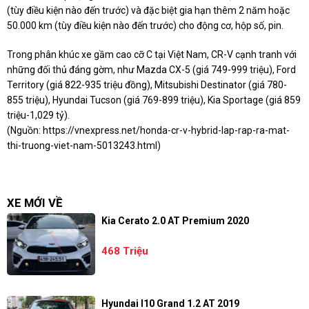
(tùy điều kiện nào đến trước) và đặc biệt gia hạn thêm 2 năm hoặc
50.000 km (tùy điều kiện nào đến trước) cho động cơ, hộp số, pin.
Trong phân khúc xe gầm cao cỡ C tại Việt Nam, CR-V cạnh tranh với
những đối thủ đáng gờm, như Mazda CX-5 (giá 749-999 triệu), Ford
Territory (giá 822-935 triệu đồng), Mitsubishi Destinator (giá 780-
855 triệu), Hyundai Tucson (giá 769-899 triệu), Kia Sportage (giá 859
triệu-1,029 tỷ).
(Nguồn:
https://vnexpress.net/honda-cr-v-hybrid-lap-rap-ra-mat-
thi-truong-viet-nam-5013243.html
)
XE MỚI VỀ
Kia Cerato 2.0 AT Premium 2020
468 Triệu
Hyundai I10 Grand 1.2 AT 2019