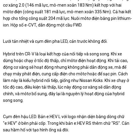
cơ xăng 2.0 (146 mã lực, mô-men xoắn 183 Nm) kết hợp với hai
môtơ điện (công suất 181 mã lực, mô-men xoắn 335 Nm). Cả hai kết
hợp cho tổng công suất 204 mã lực. Nuôi môtơ điện bằng pin lithium-
ion. Hộp số e-CVT, dẫn động một cầu FWD.
Lưới tản nhiệt và cụm đèn pha LED, cản trước không đổi.
Hybrid trên CR-V là loại kết hợp của nối tiếp và song song. Khi xe
dừng hoặc chạy ở tốc độ thấp, chỉ môtơ điện hoạt động. Khi tải cao,
động cơ xăng sẽ hoạt động nhưng không phải dẫn động xe, mà để
chạy máy phát điện, cung cấp điện cho môtơ hoặc để sạc pin. Cách
làm này là kiểu hybrid nối tiếp, giống như Nissan Kicks. Khi xe chạy ở
tốc độ cao, điều kiện tải thấp, lúc này động cơ xăng sẽ dẫn động
chính, và môtơ bổ sung, đây lại là nguyên lý hoạt động của hybrid
song song.
Cụm đèn hậu LED. Bản e:HEV L với logo nhận diện bằng dòng chữ
"e:HEV" ở bên phải cốp. Trong khi bản e:HEV RS thêm chữ "RS". Cản
sau hầm hố với tạo hình ống xả đôi.