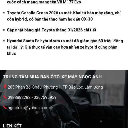
cuộc cách mạng mang tên V8 M177 Evo
Toyota Corolla Cross 2026 ra mắt: Khai tử hẳn máy xăng, chỉ
còn hybrid, có bản thể thao hầm hố đấu CX-30
Cập nhật bảng giá Toyota tháng 01/2026 chi tiết
Hyundai Santa Fe hybrid vừa ra mắt đã giảm gần 60 triệu đồng
tại đại lý: Giá thực tế vẫn cao hơn nhiều xe hybrid cùng phân
khúc
TRUNG TÂM MUA BÁN ÔTÔ-XE MÁY NGỌC ÁNH
205 Phan Bội Châu, Phường 1, TP Bảo Lộc, Lâm Đồng
0988882282 - 0367595959
ngoctraio@yahoo.com
LIÊN KẾT