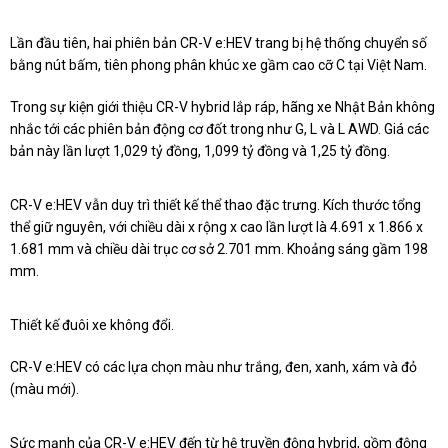
Lần đầu tiên, hai phiên bản CR-V e:HEV trang bị hệ thống chuyển số
bằng nút bấm, tiên phong phân khúc xe gầm cao cỡ C tại Việt Nam.
Trong sự kiện giới thiệu CR-V hybrid lắp ráp, hãng xe Nhật Bản không
nhắc tới các phiên bản động cơ đốt trong như G, L và L AWD. Giá các
bản này lần lượt 1,029 tỷ đồng, 1,099 tỷ đồng và 1,25 tỷ đồng.
CR-V e:HEV vẫn duy trì thiết kế thể thao đặc trưng. Kích thước tổng
thể giữ nguyên, với chiều dài x rộng x cao lần lượt là 4.691 x 1.866 x
1.681 mm và chiều dài trục cơ sở 2.701 mm. Khoảng sáng gầm 198
mm.
Thiết kế đuôi xe không đổi.
CR-V e:HEV có các lựa chọn màu như trắng, đen, xanh, xám và đỏ
(màu mới).
Sức mạnh của CR-V e:HEV đến từ hệ truyền động hybrid, gồm động