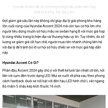
Hyundai Accent vẫn là một trong những mẫu sedan bán chạy
nhất thị trường. Ảnh: Bảo Lâm
Đợt giảm giá sâu lần này không chỉ giúp đại lý giải phóng kho hàng
tồn cuối cùng của Hyundai Accent 2024 mà còn tạo cơ hội lớn cho
người tiêu dùng muốn sở hữu mẫu xe sedan hạng B với mức giá hợp
lý cùng nhiều trang bị hiện đại và thương hiệu uy tín. Tuy nhiên, do số
lượng xe giảm giá rất hạn chế, người mua nên nhanh chóng liên hệ
với đại lý để tránh bỏ lỡ cơ hội sở hữu chiếc xe với mức giá hấp dẫn
này.
Hyundai Accent Có Gì?
Phần đầu Accent 2024 gây chú ý với thiết kế lưới tản nhiệt cỡ lớn, nối
liền với cụm đèn trước dạng LED. Mui xe vuốt về phía sau theo phong
cách fastback. Đuôi xe nổi bật với đèn hậu LED hình chữ L vắt ngang.
Bộ mâm 5 chấu kép kích thước 16 inch.