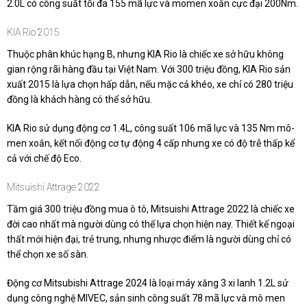
2.0L có công suất tối đa 155 mã lực và momen xoắn cực đại 200Nm.
KIA Rio 2015
Thuộc phân khúc hạng B, nhưng KIA Rio là chiếc xe sở hữu không
gian rộng rãi hàng đầu tại Việt Nam. Với 300 triệu đồng, KIA Rio sản
xuất 2015 là lựa chọn hấp dẫn, nếu mặc cả khéo, xe chỉ có 280 triệu
đồng là khách hàng có thể sở hữu.
KIA Rio sử dụng động cơ 1.4L, công suất 106 mã lực và 135 Nm mô-
men xoắn, kết nối động cơ tự động 4 cấp nhưng xe có độ trễ thấp kể
cả với chế độ Eco.
Mitsuishi Attrage 2022
Tầm giá 300 triệu đồng mua ô tô, Mitsuishi Attrage 2022 là chiếc xe
đời cao nhất mà người dùng có thể lựa chọn hiện nay. Thiết kế ngoại
thất mới hiện đại, trẻ trung, nhưng nhược điểm là người dùng chỉ có
thể chọn xe số sàn.
Động cơ Mitsubishi Attrage 2024 là loại máy xăng 3 xi lanh 1.2L sử
dụng công nghệ MIVEC, sản sinh công suất 78 mã lực và mô men