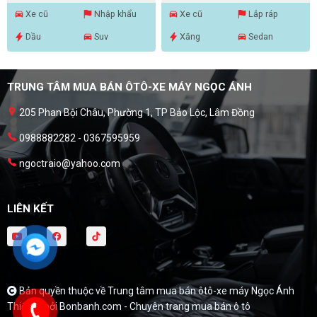
Xe cũ
Nhập khẩu
Xe cũ
Lắp ráp
Dầu
Suv
Xăng
Sedan
TRUNG TÂM MUA BÁN ÔTÔ-XE MÁY NGỌC ÁNH
205 Phan Bội Châu, Phường 1, TP Bảo Lộc, Lâm Đồng
0988882282 - 0367595959
ngoctraio@yahoo.com
LIÊN KẾT
Bản quyền thuộc về Trung tâm mua bán ôtô-xe máy Ngọc Ánh
Thiết kế bởi
Bonbanh.com - Chuyên trang mua bán ô tô