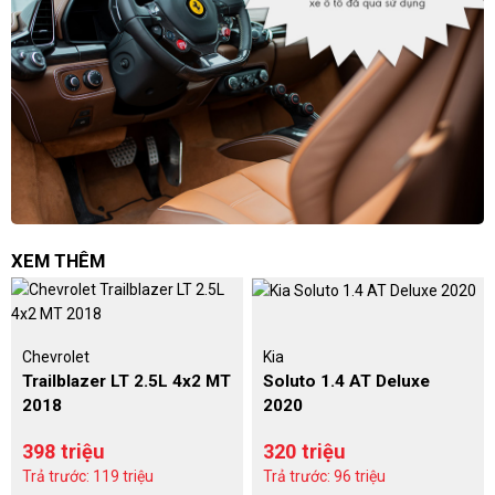
XEM THÊM
Chevrolet
Kia
Trailblazer LT 2.5L 4x2 MT
Soluto 1.4 AT Deluxe
2018
2020
398 triệu
320 triệu
Trả trước: 119 triệu
Trả trước: 96 triệu