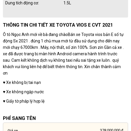
Dung tích động cơ:
1.5L
THÔNG TIN CHI TIẾT XE TOYOTA VIOS E CVT 2021
Ô tô Ngọc Anh mới về bà đang chàoBán xe Toyota vios bản E số tự
động Sx 2021 . đúng 1 chủ mua mới từ đầu sử dụng cho đến nay.
mới chạy 67000km . Máy, nội thất, số zin 100%. Sơn zin Gần cả xe .
xe đã được trang bị màn hình Android camera hành trình trước
sau. Cam kết không dịch vụ không taxi nếu sai tặng xe luôn.. quý
khách vui lòng liên hệ để biết thêm thông tin. Xin chân thành cảm
ơn
♥️ Xe không bị tai nạn
♥️ Xe không ngập nước
♥️ Giấy tờ pháp lý hợp lệ
PHÍ SANG TÊN
378.000.000 đ
Giá xe