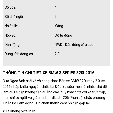
Số cửa:
4
Số chỗ ngồi:
5
Nhiên liệu:
Xăng
Hộp số:
Số tự động
Dẫn động:
RWD - Dẫn động cầu sau
Dung tích động cơ:
2.0L
THÔNG TIN CHI TIẾT XE BMW 3 SERIES 320I 2016
Ô tô Ngọc Ánh mới về và đang chào Bán xe BMW 320i máy 2.0 .sx
2016 nhập khẩu nguyên chiếc tại Đức .xe siêu mới nói nhiều chả để
làm gì. Xe đẹp không cần quảng cáo. quý khách tới coi xe trực tiếp,
nhìn chỉ có ngất và giật mình….. địa chỉ 205 Phan bội châu phường
1 bảo lộc Lâm đồng . Xin chân thành cảm ơn hẹn gặp lại
♥️ Xe không bị tai nạn