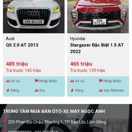
Audi
Hyundai
Q5 2.0 AT 2013
Stargazer Đặc Biệt 1.5 AT
2022
485 triệu
465 triệu
Trả trước: 145 triệu
Trả trước: 139 triệu
Xe cũ
Nhập khẩu
Xe cũ
Nhập khẩu
Xăng
Suv
Xăng
Van Minivan
TRUNG TÂM MUA BÁN ÔTÔ-XE MÁY NGỌC ÁNH
205 Phan Bội Châu, Phường 1, TP Bảo Lộc, Lâm Đồng